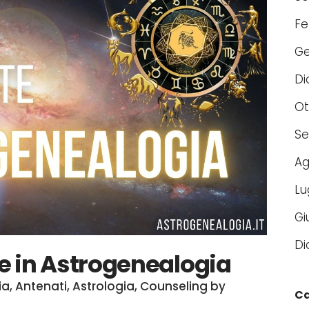
Fe
Ge
Di
Ot
Se
Ag
Lu
Gi
Di
e in Astrogenealogia
ia
,
Antenati
,
Astrologia
,
Counseling
by
Ca