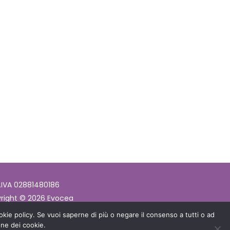
.IVA 02881480186
right © 2026 Evocea
cookie policy. Se vuoi saperne di più o negare il consenso a tutti o ad
one dei cookie.