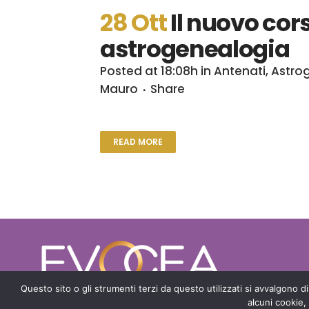
28 Ott
Il nuovo cor
astrogenealogia
Posted at 18:08h
in
Antenati
,
Astro
Mauro
Share
READ MORE
Questo sito o gli strumenti terzi da questo utilizzati si avvalgono di
alcuni cookie,