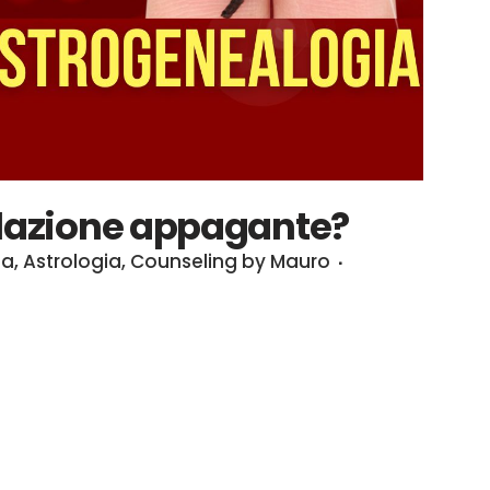
elazione appagante?
ia
,
Astrologia
,
Counseling
by
Mauro