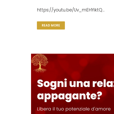
https://youtu.be/Uv_mEHYiktQ...
READ MORE