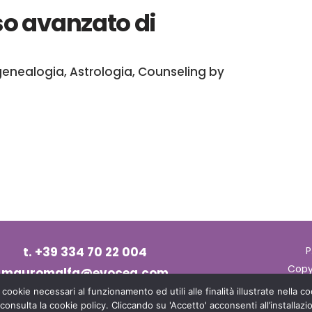
so avanzato di
genealogia
,
Astrologia
,
Counseling
by
t. +39 334 70 22 004
P
Copy
mauromalfa@evocea.com
 cookie necessari al funzionamento ed utili alle finalità illustrate nella 
 consulta la cookie policy. Cliccando su 'Accetto' acconsenti all’installazi