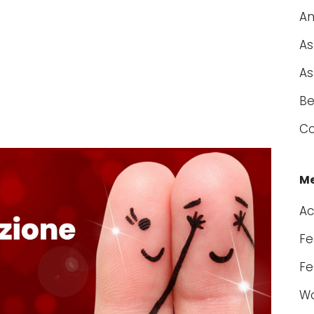
An
As
As
Be
Co
M
Ac
Fe
Fe
Wo