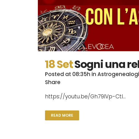
18 Set
Sogni una r
Posted at 08:35h
in
Astrogenealog
Share
https://youtu.be/Gh79IVp-CtI...
READ MORE